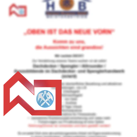
seiner Lehre die Meisterprüfung im
Spengler Handwerk ablegte, 1997 als Handwerksbetrieb 
für Spengler- und Dachdeckerei gegründet. Im Jahr 2000 
wurde die Einzelfirma in eine GmbH umgewandelt.
Die Hartmut Bergener GmbH ist ein gesundes 
Unternehmen mit mittlerweile 10 Mitarbeitern.
Als Fachbetrieb der Dachdeckerinnung München 
erhalten Sie von uns höchste Qualität.
Wir bieten Ihnen alle Leistungen aus einer Hand. Unser 
eigener Autokran mit Hebebühne sowie ein firmeneigenes 